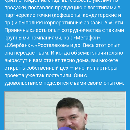
кризис пойдет на спад, вы сможете увеличить
продажи, поставляя продукцию с логотипами в
партнерские точки (кофешопы, кондитерские и
пр.) и выполняя корпоративные заказы. У «Сети
Пряничных» есть опыт сотрудничества с такими
крупными компаниями, как «Мегафон»,
«Сбербанк», «Ростелеком» и др. Весь этот опыт
она передаёт вам. И когда объёмы значительно
вырастут и вам станет тесно дома, вы можете
открыть собственный цех — многие партнёры
проекта уже так поступили. Они с
удовольствием поделятся с вами своим опытом.