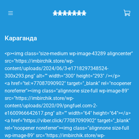
Караганда
<p><img class="size-medium wp-image-43289 aligncenter"
src="https://imbirchik.store/wp-
content/uploads/2024/06/3-e1718297348524-
300x293.png" alt="" width="300" height="293" /></p>
<a href="tel:+77087090902" target="_blank" rel="noopener
noreferrer"><img class="alignnone size-full wp-image-89"
src="https://imbirchik.store/wp-
content/uploads/2020/09/pngfuel.com-2-
e1600966642617.png" alt="" width="64" height="64"></a>
<a href="https://viber.click/77087090902" target="_blank"
rel="noopener noreferrer"><img class="alignnone size-full
wp-image-89" src="https://imbirchik.store/wp-