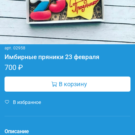
арт.
02958
Имбирные пряники 23 февраля
700 ₽
В корзину
В избранное
Описание