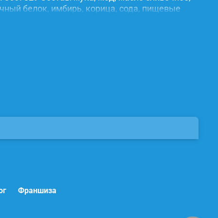
ичный белок, имбирь, корица, сода, пищевые
ог
Франшиза