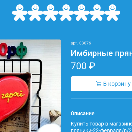
арт.
03076
Имбирные прян
700 ₽
В корзину
Описание
Купить товар в магазине 
пряники-23-февраля/p/2