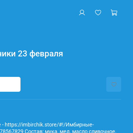
ики 23 февраля
- https://imbirchik.store/#!/Имбирные-
78567829 Состав: мука, мед, масло сливочное,