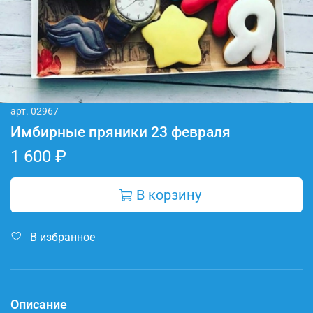
арт.
02967
Имбирные пряники 23 февраля
1 600 ₽
В корзину
В избранное
Описание