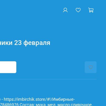
ики 23 февраля
- https://imbirchik.store/#!/Имбирные-
78486976 Состав: мука, мед, масло сливочное,