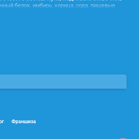
ичный белок, имбирь, корица, сода, пищевые
ог
Франшиза