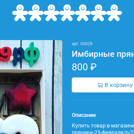
арт.
03029
Имбирные прян
800 ₽
В корзину
Описание
Купить товар в магазине 
пряники-23-февраля/p/2