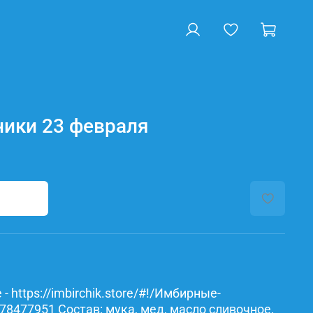
ики 23 февраля
- https://imbirchik.store/#!/Имбирные-
78477951 Состав: мука, мед, масло сливочное,