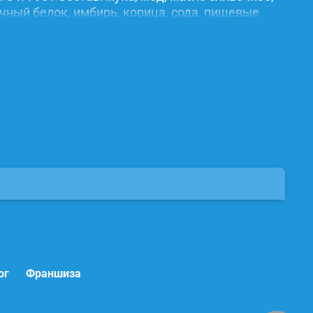
ичный белок, имбирь, корица, сода, пищевые
ог
Франшиза