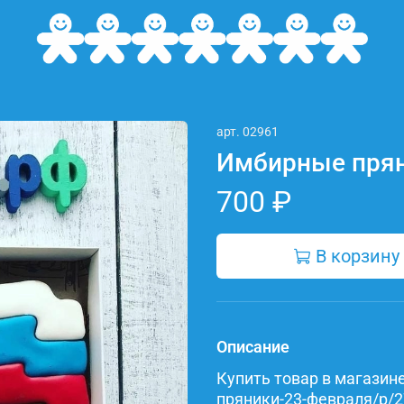
арт.
02961
Имбирные прян
700 ₽
В корзину
Описание
Купить товар в магазине 
пряники-23-февраля/p/2