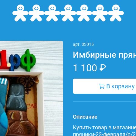
арт.
03015
Имбирные прян
1 100 ₽
В корзину
Описание
Купить товар в магазине 
пряники-23-февраля/p/2