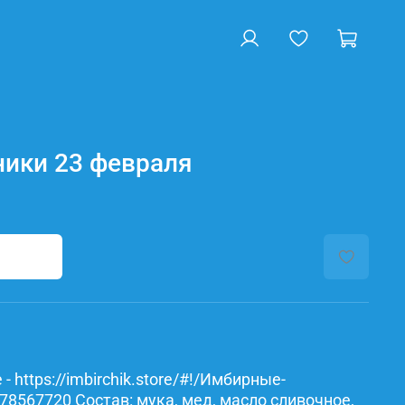
ики 23 февраля
- https://imbirchik.store/#!/Имбирные-
78567720 Состав: мука, мед, масло сливочное,