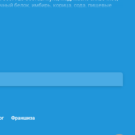
ичный белок, имбирь, корица, сода, пищевые
ог
Франшиза