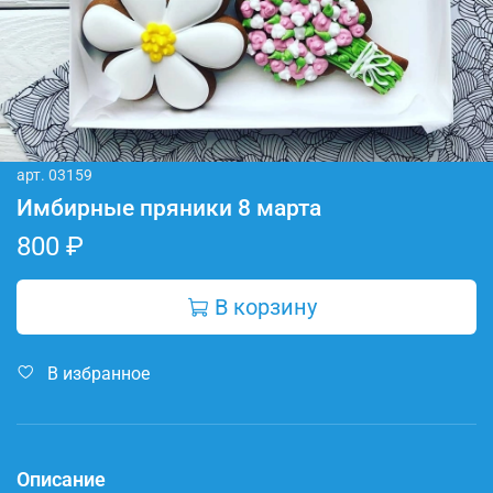
арт.
03159
Имбирные пряники 8 марта
800 ₽
В корзину
В избранное
Описание