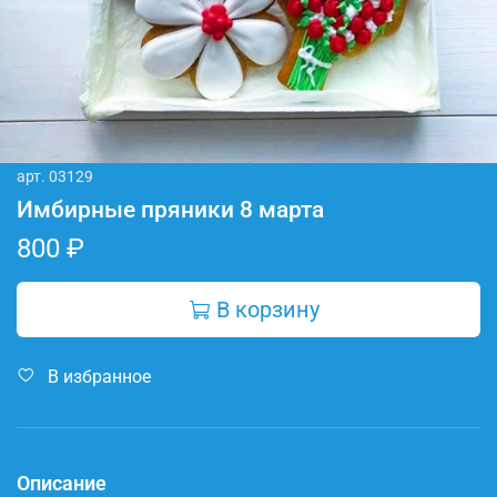
арт.
03129
Имбирные пряники 8 марта
800 ₽
В корзину
В избранное
Описание