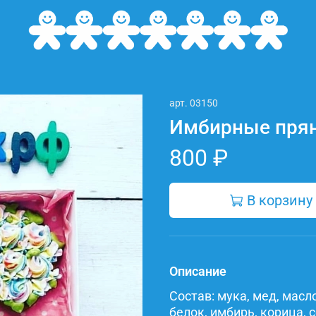
арт.
03150
Имбирные прян
800 ₽
В корзину
Описание
Состав: мука, мед, масл
белок, имбирь, корица, 