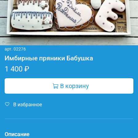
арт.
02276
Имбирные пряники Бабушка
1 400 ₽
В корзину
В избранное
Описание