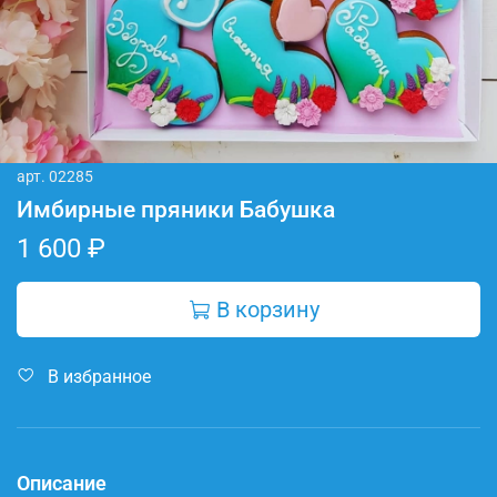
арт.
02285
Имбирные пряники Бабушка
1 600 ₽
В корзину
В избранное
Описание