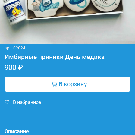
арт.
02024
Имбирные пряники День медика
900 ₽
В корзину
В избранное
Описание