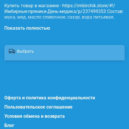
Купить товар в магазине - https://imbirchik.store/#!/
Имбирные-пряники-День-медика/p/237499353 Состав:
мука, мед, масло сливочное, сахар, вода питьевая,
яичный белок, имбирь, корица, сода, пищевые
Показать полностью
красители.
Выбрать
Оферта и политика конфиденциальности
Пользовательское соглашение
Условия обмена и возврата
Блог