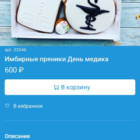
арт.
02046
Имбирные пряники День медика
600 ₽
В корзину
В избранное
Описание