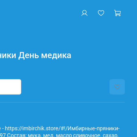
ики День медика
- https://imbirchik.store/#!/Имбирные-пряники-
 Состав: мука, мед, масло сливочное, сахар,