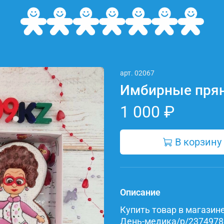
арт.
02067
Имбирные прян
1 000 ₽
В корзину
Описание
Купить товар в магазине 
День-медика/p/237497897