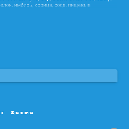
елок, имбирь, корица, сода, пищевые
ог
Франшиза