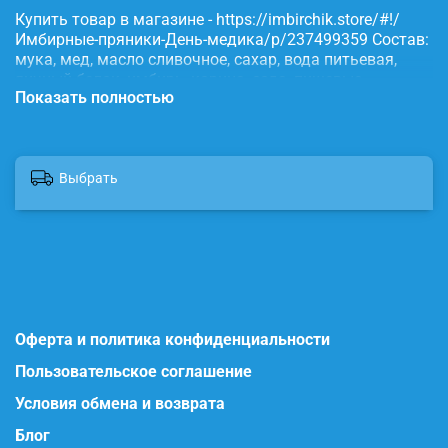
Купить товар в магазине - https://imbirchik.store/#!/
Имбирные-пряники-День-медика/p/237499359 Состав:
мука, мед, масло сливочное, сахар, вода питьевая,
яичный белок, имбирь, корица, сода, пищевые
Показать полностью
красители.
Выбрать
Оферта и политика конфиденциальности
Пользовательское соглашение
Условия обмена и возврата
Блог