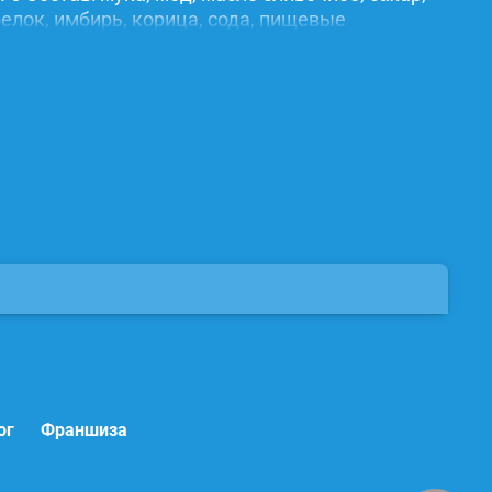
елок, имбирь, корица, сода, пищевые
ог
Франшиза