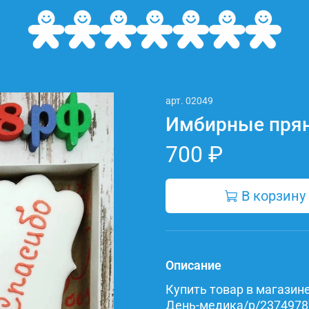
арт.
02049
Имбирные прян
700 ₽
В корзину
Описание
Купить товар в магазине 
День-медика/p/237497875