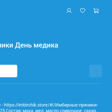
ики День медика
- https://imbirchik.store/#!/Имбирные-пряники-
 Состав: мука, мед, масло сливочное, сахар,