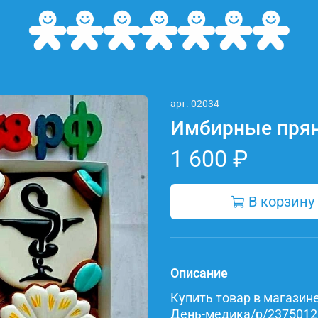
арт.
02034
Имбирные прян
1 600 ₽
В корзину
Описание
Купить товар в магазине 
День-медика/p/237501262