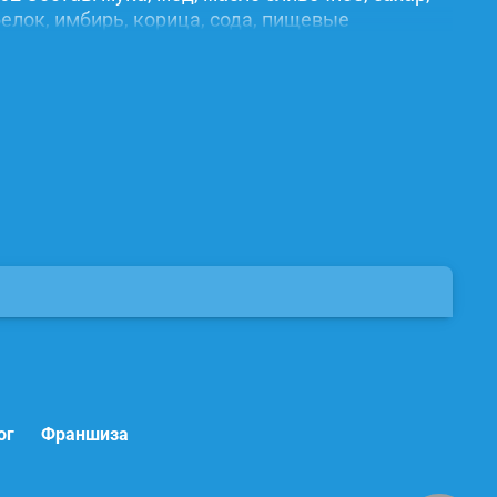
елок, имбирь, корица, сода, пищевые
ог
Франшиза