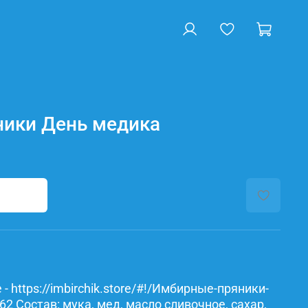
ики День медика
- https://imbirchik.store/#!/Имбирные-пряники-
 Состав: мука, мед, масло сливочное, сахар,