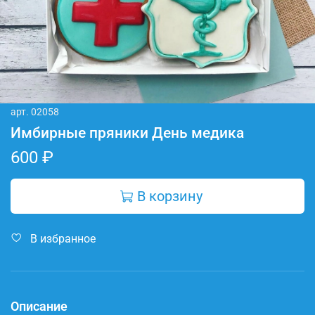
арт.
02058
Имбирные пряники День медика
600 ₽
В корзину
В избранное
Описание