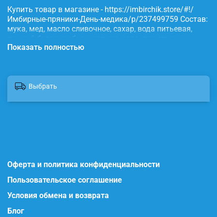
Купить товар в магазине - https://imbirchik.store/#!/
Имбирные-пряники-День-медика/p/237499759 Состав:
мука, мед, масло сливочное, сахар, вода питьевая,
яичный белок, имбирь, корица, сода, пищевые
Показать полностью
красители.
Выбрать
Оферта и политика конфиденциальности
Пользовательское соглашение
Условия обмена и возврата
Блог