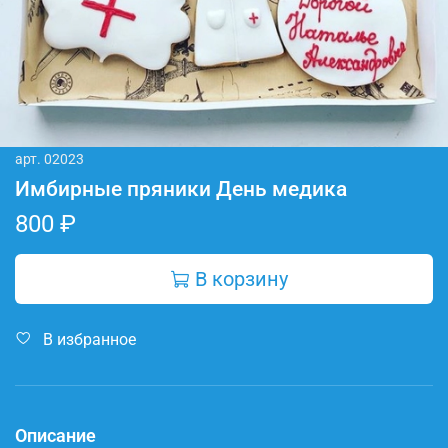
арт.
02023
Имбирные пряники День медика
800 ₽
В корзину
В избранное
Описание