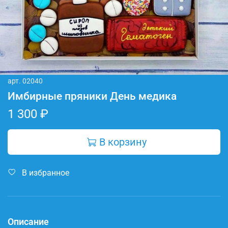
арт.
02040
Имбирные пряники День медика
1 300 ₽
В корзину
В избранное
Описание