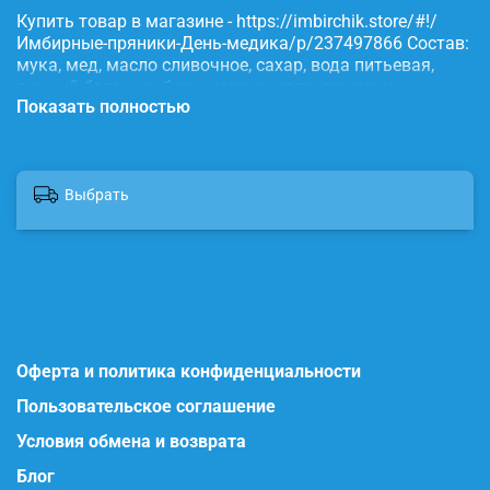
Купить товар в магазине - https://imbirchik.store/#!/
Имбирные-пряники-День-медика/p/237497866 Состав:
мука, мед, масло сливочное, сахар, вода питьевая,
яичный белок, имбирь, корица, сода, пищевые
Показать полностью
красители.
Выбрать
Оферта и политика конфиденциальности
Пользовательское соглашение
Условия обмена и возврата
Блог