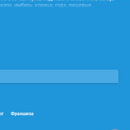
елок, имбирь, корица, сода, пищевые
ог
Франшиза