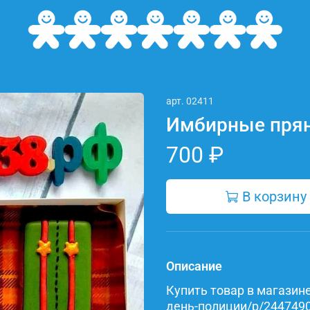
арт.
02411
Имбирные прян
700 ₽
В корзину
Описание
Купить товар в магазине 
день-полиции/p/24474908