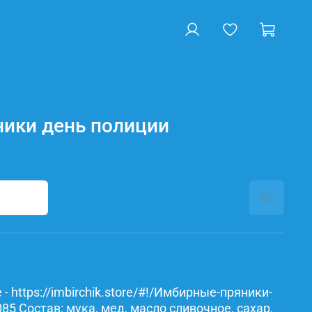
ики день полиции
- https://imbirchik.store/#!/Имбирные-пряники-
5 Состав: мука, мед, масло сливочное, сахар,