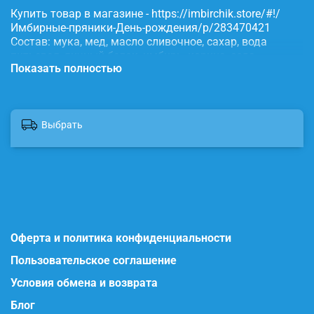
Купить товар в магазине - https://imbirchik.store/#!/
Имбирные-пряники-День-рождения/p/283470421
Состав: мука, мед, масло сливочное, сахар, вода
питьевая, яичный белок, имбирь, корица, сода,
Показать полностью
пищевые красители.
Выбрать
Оферта и политика конфиденциальности
Пользовательское соглашение
Условия обмена и возврата
Блог