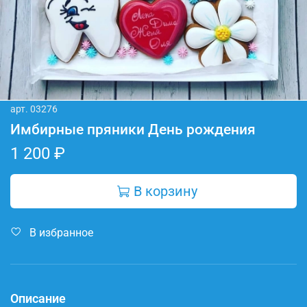
арт.
03276
Имбирные пряники День рождения
1 200 ₽
В корзину
В избранное
Описание