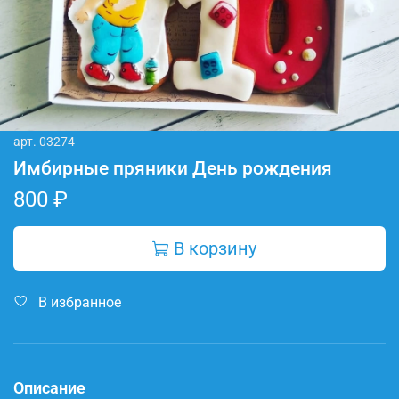
арт.
03274
Имбирные пряники День рождения
800 ₽
В корзину
В избранное
Описание