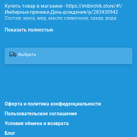
Купить товар в магазине - https://imbirchik.store/#!/
Имбирные-пряники-День-рождения/p/283430942
Состав: мука, мед, масло сливочное, сахар, вода
питьевая, яичный белок, имбирь, корица, сода,
Показать полностью
пищевые красители.
Выбрать
Оферта и политика конфиденциальности
Пользовательское соглашение
Условия обмена и возврата
Блог