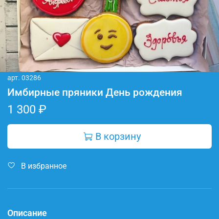
арт.
03286
Имбирные пряники День рождения
1 300 ₽
В корзину
В избранное
Описание