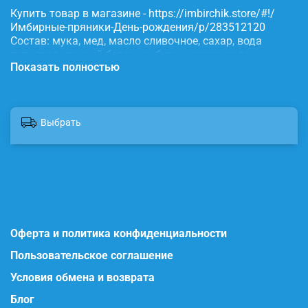
Купить товар в магазине - https://imbirchik.store/#!/
Имбирные-пряники-День-рождения/p/283512120
Состав: мука, мед, масло сливочное, сахар, вода
питьевая, яичный белок, имбирь, корица, сода,
Показать полностью
пищевые красители.
Выбрать
Оферта и политика конфиденциальности
Пользовательское соглашение
Условия обмена и возврата
Блог