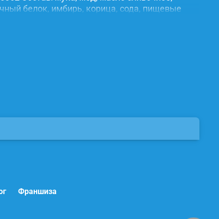
ичный белок, имбирь, корица, сода, пищевые
ог
Франшиза