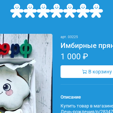
арт.
03225
Имбирные прян
1 000 ₽
В корзину
Описание
Купить товар в магазине 
День-рождения/p/283470