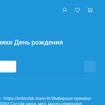
ики День рождения
- https://imbirchik.store/#!/Имбирные-пряники-
362 Состав: мука, мед, масло сливочное,