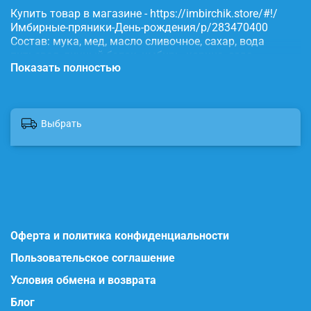
Купить товар в магазине - https://imbirchik.store/#!/
Имбирные-пряники-День-рождения/p/283470400
Состав: мука, мед, масло сливочное, сахар, вода
питьевая, яичный белок, имбирь, корица, сода,
Показать полностью
пищевые красители.
Выбрать
Оферта и политика конфиденциальности
Пользовательское соглашение
Условия обмена и возврата
Блог