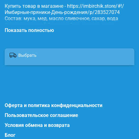
Купить товар в магазине - https://imbirchik.store/#!/
Имбирные-пряники-День-рождения/p/283527074
Состав: мука, мед, масло сливочное, сахар, вода
питьевая, яичный белок, имбирь, корица, сода,
Показать полностью
пищевые красители.
Выбрать
Оферта и политика конфиденциальности
Пользовательское соглашение
Условия обмена и возврата
Блог