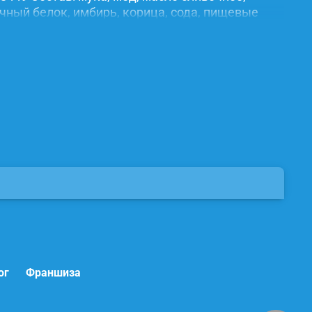
ичный белок, имбирь, корица, сода, пищевые
ог
Франшиза