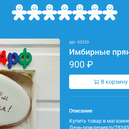
арт.
03233
Имбирные прян
900 ₽
В корзину
Описание
Купить товар в магазине 
День-рождения/p/283458