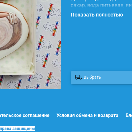
сахар, вода питьевая, я
красители.
Показать полностью
Выбрать
ательское соглашение
Условия обмена и возврата
Бл
е права защищены