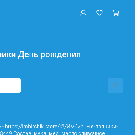
ики День рождения
- https://imbirchik.store/#!/Имбирные-пряники-
449 Состав: мука, мед, масло сливочное,