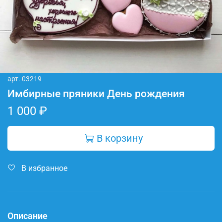
арт.
03219
Имбирные пряники День рождения
1 000 ₽
В корзину
В избранное
Описание