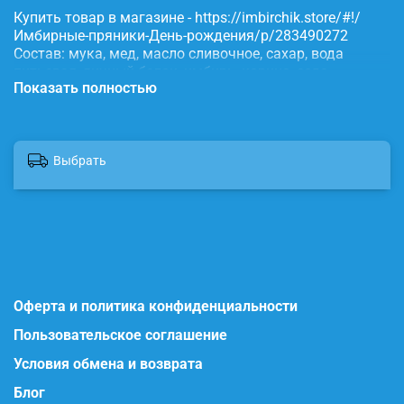
Купить товар в магазине - https://imbirchik.store/#!/
Имбирные-пряники-День-рождения/p/283490272
Состав: мука, мед, масло сливочное, сахар, вода
питьевая, яичный белок, имбирь, корица, сода,
Показать полностью
пищевые красители.
Выбрать
Оферта и политика конфиденциальности
Пользовательское соглашение
Условия обмена и возврата
Блог