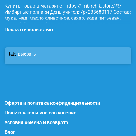
Купить товар в магазине - https://imbirchik.store/#!/
Имбирные-пряники-День-учителя/p/233680117 Состав:
мука, мед, масло сливочное, сахар, вода питьевая,
яичный белок, имбирь, корица, сода, пищевые
Показать полностью
красители.
Выбрать
Оферта и политика конфиденциальности
Пользовательское соглашение
Условия обмена и возврата
Блог