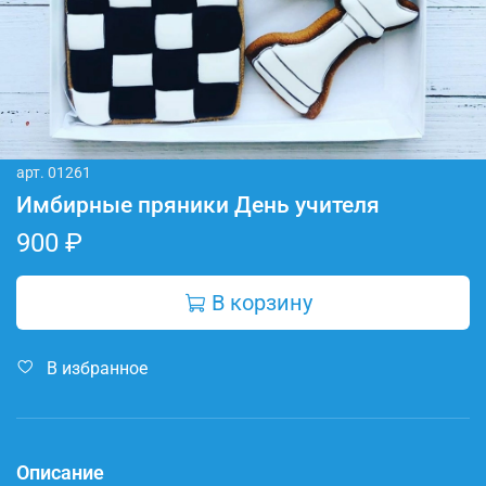
арт.
01261
Имбирные пряники День учителя
900 ₽
В корзину
В избранное
Описание