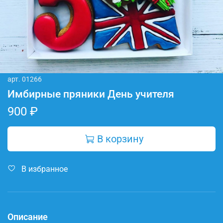
арт.
01266
Имбирные пряники День учителя
900 ₽
В корзину
В избранное
Описание