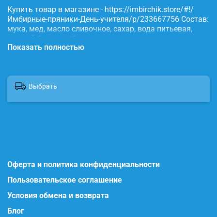
Купить товар в магазине - https://imbirchik.store/#!/
Имбирные-пряники-День-учителя/p/233667756 Состав:
мука, мед, масло сливочное, сахар, вода питьевая,
яичный белок, имбирь, корица, сода, пищевые
Показать полностью
красители.
Выбрать
Оферта и политика конфиденциальности
Пользовательское соглашение
Условия обмена и возврата
Блог