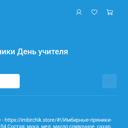
ики День учителя
- https://imbirchik.store/#!/Имбирные-пряники-
4 Состав: мука, мед, масло сливочное, сахар,