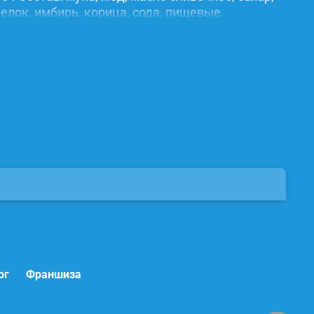
елок, имбирь, корица, сода, пищевые
ог
Франшиза