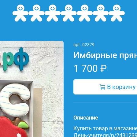
арт.
02379
Имбирные прян
1 700 ₽
В корзину
Описание
Купить товар в магазине 
День-учителя/p/24312395