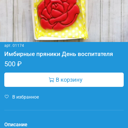
арт.
01174
Имбирные пряники День воспитателя
500 ₽
В корзину
В избранное
Описание