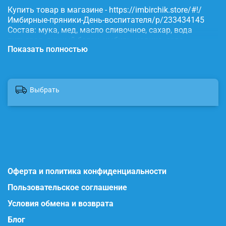
Купить товар в магазине - https://imbirchik.store/#!/
Имбирные-пряники-День-воспитателя/p/233434145
Состав: мука, мед, масло сливочное, сахар, вода
питьевая, яичный белок, имбирь, корица, сода,
Показать полностью
пищевые красители.
Выбрать
Оферта и политика конфиденциальности
Пользовательское соглашение
Условия обмена и возврата
Блог