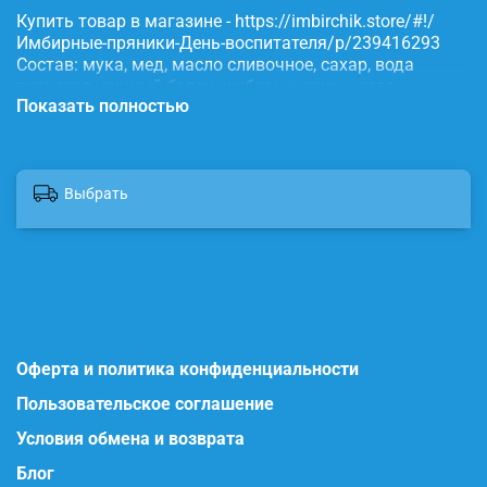
Купить товар в магазине - https://imbirchik.store/#!/
Имбирные-пряники-День-воспитателя/p/239416293
Состав: мука, мед, масло сливочное, сахар, вода
питьевая, яичный белок, имбирь, корица, сода,
Показать полностью
пищевые красители.
Выбрать
Оферта и политика конфиденциальности
Пользовательское соглашение
Условия обмена и возврата
Блог