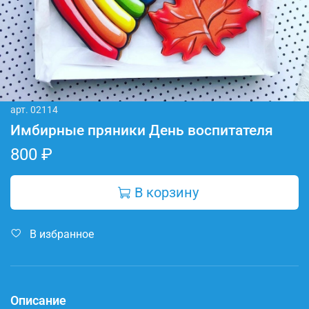
арт.
02114
Имбирные пряники День воспитателя
800 ₽
В корзину
В избранное
Описание