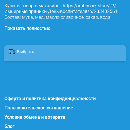
Купить товар в магазине - https://imbirchik.store/#!/
Имбирные-пряники-День-воспитателя/p/233432561
Состав: мука, мед, масло сливочное, сахар, вода
питьевая, яичный белок, имбирь, корица, сода,
Показать полностью
пищевые красители.
Выбрать
Оферта и политика конфиденциальности
Пользовательское соглашение
Условия обмена и возврата
Блог