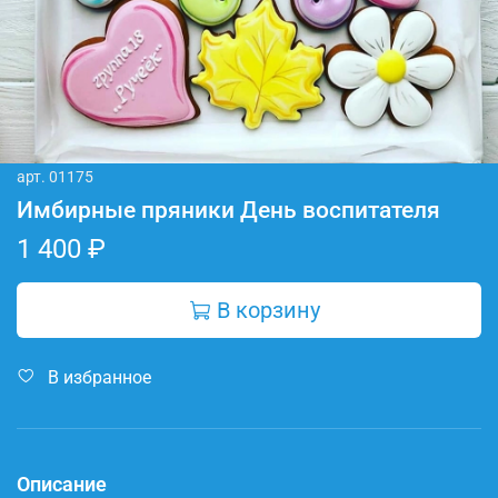
арт.
01175
Имбирные пряники День воспитателя
1 400 ₽
В корзину
В избранное
Описание