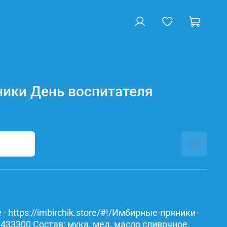
ики День воспитателя
- https://imbirchik.store/#!/Имбирные-пряники-
433300 Состав: мука, мед, масло сливочное,