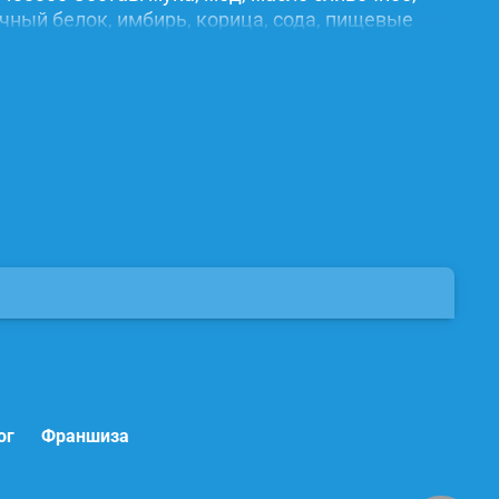
ичный белок, имбирь, корица, сода, пищевые
ог
Франшиза