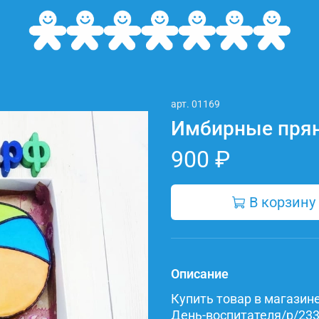
арт.
01169
Имбирные прян
900 ₽
В корзину
Описание
Купить товар в магазине 
День-воспитателя/p/233