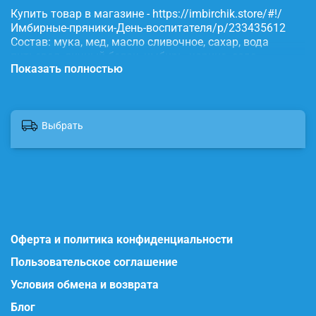
Купить товар в магазине - https://imbirchik.store/#!/
Имбирные-пряники-День-воспитателя/p/233435612
Состав: мука, мед, масло сливочное, сахар, вода
питьевая, яичный белок, имбирь, корица, сода,
Показать полностью
пищевые красители.
Выбрать
Оферта и политика конфиденциальности
Пользовательское соглашение
Условия обмена и возврата
Блог