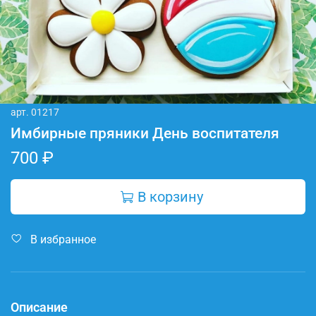
арт.
01217
Имбирные пряники День воспитателя
700 ₽
В корзину
В избранное
Описание