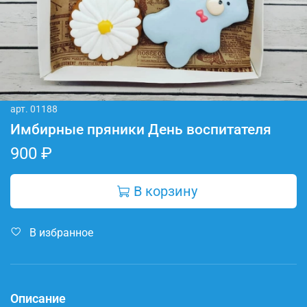
арт.
01188
Имбирные пряники День воспитателя
900 ₽
В корзину
В избранное
Описание