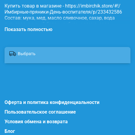
Купить товар в магазине - https://imbirchik.store/#!/
Имбирные-пряники-День-воспитателя/p/233432586
Состав: мука, мед, масло сливочное, сахар, вода
питьевая, яичный белок, имбирь, корица, сода,
Показать полностью
пищевые красители.
Выбрать
Оферта и политика конфиденциальности
Пользовательское соглашение
Условия обмена и возврата
Блог