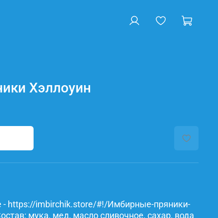
ики Хэллоуин
- https://imbirchik.store/#!/Имбирные-пряники-
став: мука, мед, масло сливочное, сахар, вода