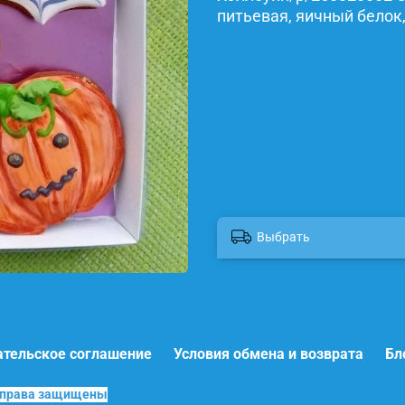
питьевая, яичный белок,
Выбрать
ательское соглашение
Условия обмена и возврата
Бл
е права защищены