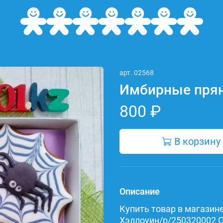
арт.
02568
Имбирные прян
800 ₽
В корзину
Описание
Купить товар в магазине 
Хэллоуин/p/250320002 Со