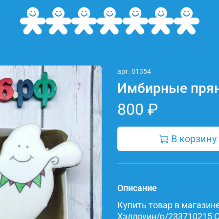
арт.
01354
Имбирные прян
800 ₽
В корзину
Описание
Купить товар в магазине 
Хэллоуин/p/233710215 Со