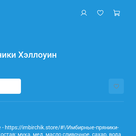
ики Хэллоуин
- https://imbirchik.store/#!/Имбирные-пряники-
став: мука, мед, масло сливочное, сахар, вода