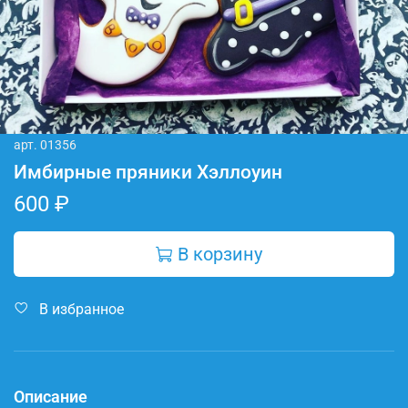
арт.
01356
Имбирные пряники Хэллоуин
600 ₽
В корзину
В избранное
Описание