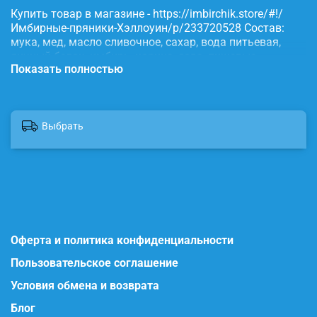
Купить товар в магазине - https://imbirchik.store/#!/
Имбирные-пряники-Хэллоуин/p/233720528 Состав:
мука, мед, масло сливочное, сахар, вода питьевая,
яичный белок, имбирь, корица, сода, пищевые
Показать полностью
красители.
Выбрать
Оферта и политика конфиденциальности
Пользовательское соглашение
Условия обмена и возврата
Блог