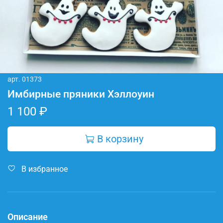
арт.
01373
Имбирные пряники Хэллоуин
1 100 ₽
В корзину
В избранное
Описание