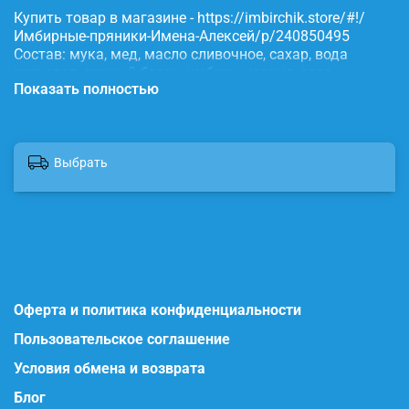
Купить товар в магазине - https://imbirchik.store/#!/
Имбирные-пряники-Имена-Алексей/p/240850495
Состав: мука, мед, масло сливочное, сахар, вода
питьевая, яичный белок, имбирь, корица, сода,
Показать полностью
пищевые красители.
Выбрать
Оферта и политика конфиденциальности
Пользовательское соглашение
Условия обмена и возврата
Блог