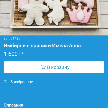
арт.
01425
Имбирные пряники Имена Анна
1 600 ₽
В корзину
В избранное
Описание