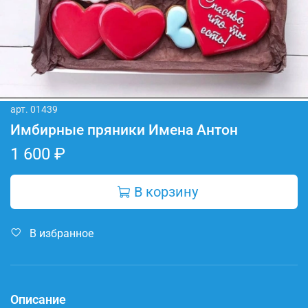
арт.
01439
Имбирные пряники Имена Антон
1 600 ₽
В корзину
В избранное
Описание