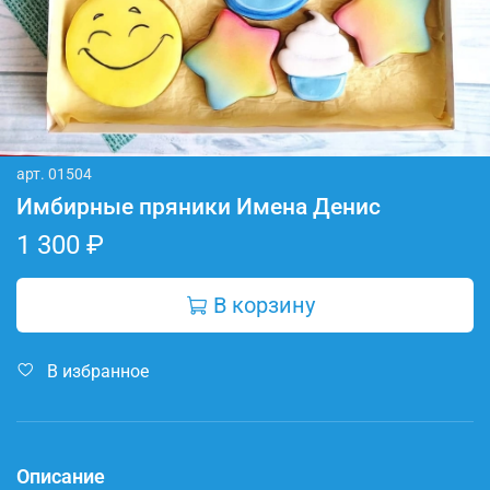
арт.
01504
Имбирные пряники Имена Денис
1 300 ₽
В корзину
В избранное
Описание