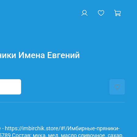
ики Имена Евгений
- https://imbirchik.store/#!/Имбирные-пряники-
89 Состав: мука, мед, масло сливочное, сахар,