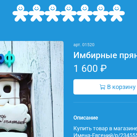
арт.
01520
Имбирные прян
1 600 ₽
В корзину
Описание
Купить товар в магазине 
Имена-Евгений/p/2345557