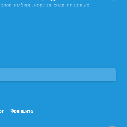
елок, имбирь, корица, сода, пищевые
ог
Франшиза