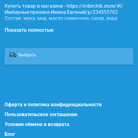
Купить товар в магазине - https://imbirchik.store/#!/
Имбирные-пряники-Имена-Евгений/p/234555702
Состав: мука, мед, масло сливочное, сахар, вода
питьевая, яичный белок, имбирь, корица, сода,
Показать полностью
пищевые красители.
Выбрать
Оферта и политика конфиденциальности
Пользовательское соглашение
Условия обмена и возврата
Блог